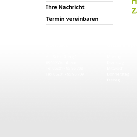
H
Ihre Nachricht
Z
Termin vereinbaren
Kontakt
Unsere Spr
Am Schloßberg 2
Montag
69469 Weinheim
Dienstag
Tel 06201 - 95 96 708
Mittwoch
Fax 06201 - 95 96 709
Donnerstag
Freitag